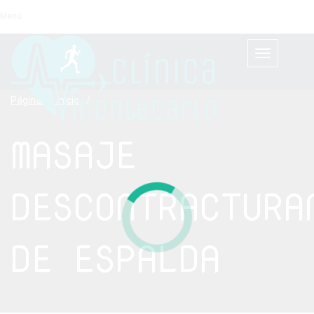
Menú
Cambiar
navegación
Página de Inicio
/
MASAJE
DESCONTRACTURA
DE ESPALDA