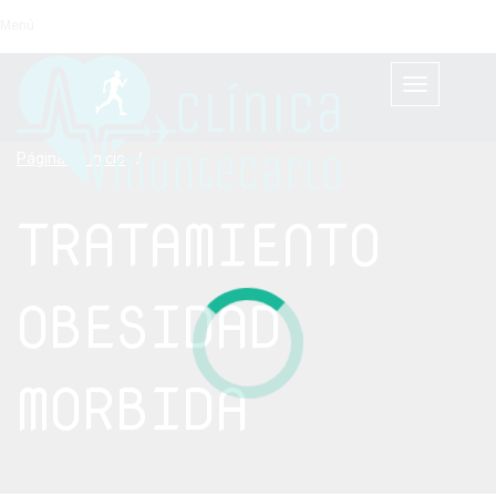
Menú
Cambiar
navegación
Página de Inicio
/
TRATAMIENTO
OBESIDAD
MORBIDA